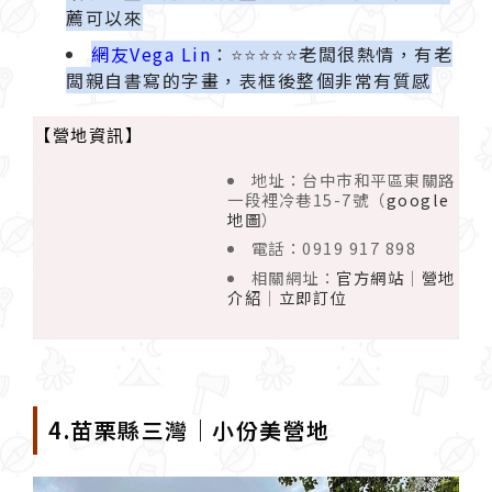
薦可以來
網友Vega Lin
：
⭐️⭐️⭐️⭐️⭐️
老闆很熱情，有老
闆親自書寫的字畫，表框後整個非常有質感
【營地資訊】
地址：台中市和平區東關路
一段裡冷巷15-7號（
google
地圖
）
電話：0919 917 898
相關網址：
官方網站
｜
營地
介紹
｜
立即訂位
4.苗栗縣三灣｜小份美營地