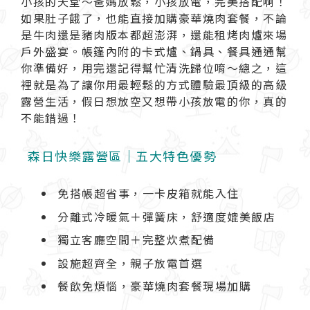
小孩的天堂～爸媽放鬆，小孩放電，完美搭配啊！
如果肚子餓了，也能直接加購豪華燒肉套餐，不論
是牛肉還是豬肉版本都超澎湃，還能租烤肉爐來場
戶外盛宴。帳篷內附的卡式爐、鍋具、餐具通通幫
你準備好，用完還記得幫忙清洗歸位唷～總之，這
裡就是為了讓你用最輕鬆的方式體驗最頂級的高級
露營生活，假日想放空又想帶小孩放電的你，真的
不能錯過！
森日快樂露營區｜五大特色優勢
免搭帳超省事，一卡皮箱就能入住
分離式冷暖氣＋彈簧床，舒適度媲美飯店
獨立客廳空間＋完整炊煮配備
設施超齊全，親子放電首選
餐飲免煩惱，豪華燒肉套餐現場加購