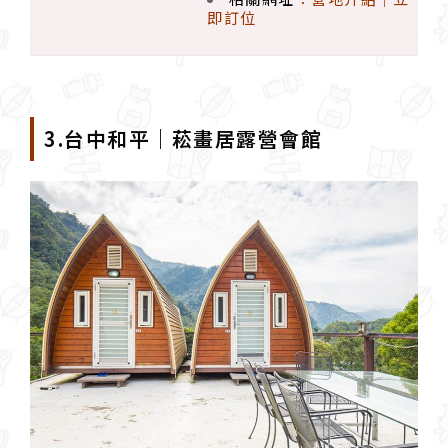
即訂位
3.台中和平｜菘畫居露營會館