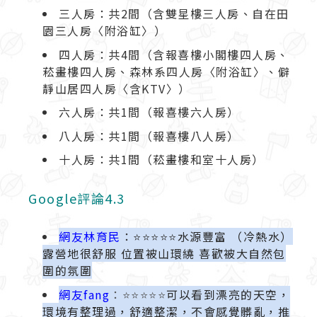
三人房：共2間（含雙星樓三人房、自在田
園三人房〈附浴缸〉）
四人房：共4間（含報喜樓小閣樓四人房、
菘畫樓四人房、森林系四人房〈附浴缸〉、僻
靜山居四人房〈含KTV〉）
六人房：共1間（報喜樓六人房）
八人房：共1間（報喜樓八人房）
十人房：共1間（菘畫樓和室十人房）
Google評論4.3
網友林育民
：⭐️⭐️⭐️⭐️⭐️
水源豐富 （冷熱水）
露營地很舒服 位置被山環繞 喜歡被大自然包
圍的氛圍
網友fang
：
⭐️⭐️⭐️⭐️⭐️
可以看到漂亮的天空，
環境有整理過，舒適整潔，不會感覺髒亂，
推