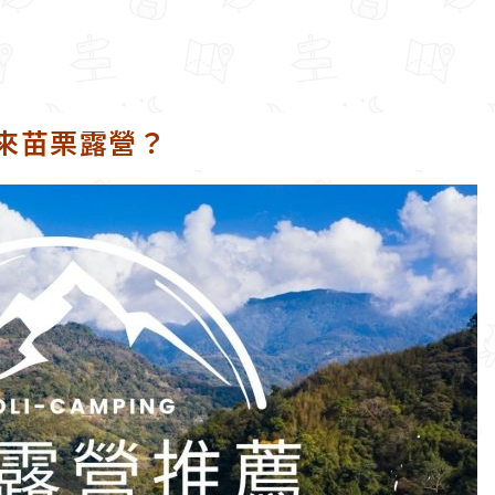
來苗栗露營？