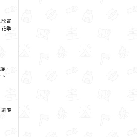
能欣賞
桐花季
設施，
點。
，還能