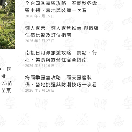
全台四季露營攻略｜春夏秋冬露
營主題、營地與裝備一次看
2026 年 7 月 15 日
懶人露營｜懶人露營推薦 與飯店
住宿比較及訂位指南
2026 年 3 月 27 日
南投日月潭旅遊攻略｜景點、行
程、美食與露營住宿全指南
2026 年 3 月 16 日
中，因
營推
梅雨季露營攻略｜雨天露營裝
25
苗
備、營地挑選與防潮技巧一次看
的苗栗
2026 年 3 月 16 日