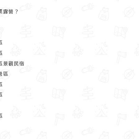
栗露營？
區
區
區景觀民宿
營區
區
區
區