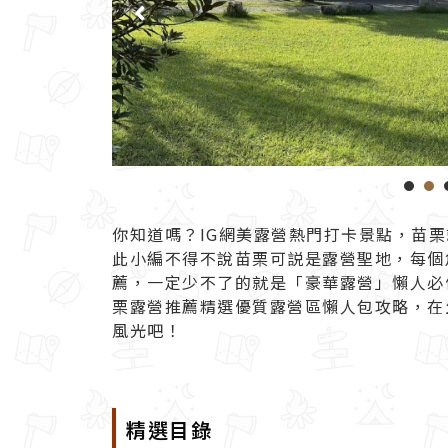
你知道嗎？IG網美
露營
熱門打卡景點，苗栗
此小編不得不說苗栗可説是露營聖地，每個
薦
，一定少不了的就是「豪華露營」懶人必備
栗露營
推薦精選優質露營區懶人包攻略，在
風光吧！
精選目錄