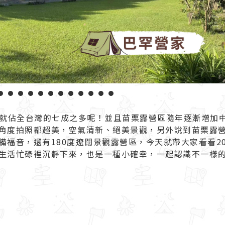
1
2
3
4
5
6
7
8
9
10
11
12
13
14
就佔全台灣的七成之多呢！並且苗栗露營區隨年逐漸增加
角度拍照都超美，空氣清新、絕美景觀，另外說到
苗栗露
福音，還有180度遼闊景觀露營區，今天就帶大家看看20
生活忙碌裡沉靜下來，也是一種小確幸，一起認識不一樣