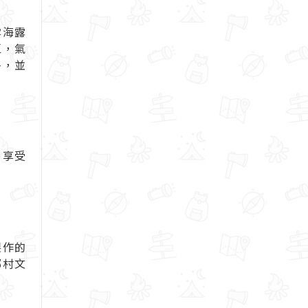
雲海露
區，氣
多，並
，享受
製作的
鄉村文