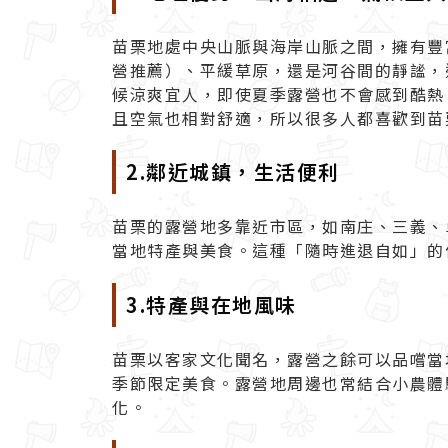
苗栗地處中央山脈與海岸山脈之間，擁有豐
營推薦
）、平緩草原，還是河谷間的靜謐，
候涼爽宜人，即使夏季露營也不會感到酷熱
且空氣也相對舒適，所以很多人都喜歡到苗
2.鄰近城鎮，生活便利
苗栗的露營地多靠近市區，如南庄、三義、
當地特產與美食。這種「隨時進退自如」的
3.特產與在地風味
苗栗以客家文化聞名，露營之餘可以品嚐當
季節限定美食。露營地周邊也常結合小農體
化。