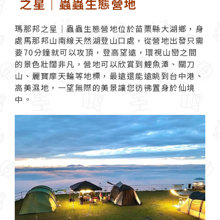
之星｜蟲蟲生態營地
瑪那邦之星｜
蟲蟲生態營地
位於苗栗縣大湖鄉，身
處馬那邦山南線天然湖登山口處，從營地出發只需
要70分鐘就可以攻頂，登高望遠，環視山巒之間
的景色壯闊非凡，營地可以欣賞到鯉魚潭、關刀
山、麗寶摩天輪等地標，最遠還能遠眺到台中港、
高美濕地，一望無際的美景讓您彷彿置身於仙境
中。