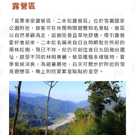
露營區
「苗栗泰安露營區．
二本松露營區
」位於雪霸國家
公園附近，旅客可在休閒時間遊覽知名景點，營區
以自然景觀為主，設施完善且草地舒適，吸引露營
愛好者前來，二本松名稱來自日治時期駐在所前的
兩株松樹，現已不存，但仍可前往昔日丸田砲台遺
址，感受不同的林相美麗，營區種植多樣植物，夏
季氣候涼爽，為
避暑
勝地，白天可散步於附近的雪
見遊憩區，晚上則欣賞繁星點點的星空。