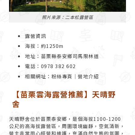
照片來源：二本松露營區
露營資訊
海拔：約1250m
地址：苗栗縣泰安鄉司馬限林道
電話：0978 382 602
相關網址：
粉絲專頁
｜
營地介紹
【苗栗雲海露營推薦】天晴野
舍
天晴野舍
位於苗栗泰安鄉，是個海拔1100-1200
公尺的高海拔露營區，周圍環境幽靜，空氣清新，
營主非常用心經營和維護，充滿自然生態的氛圍，