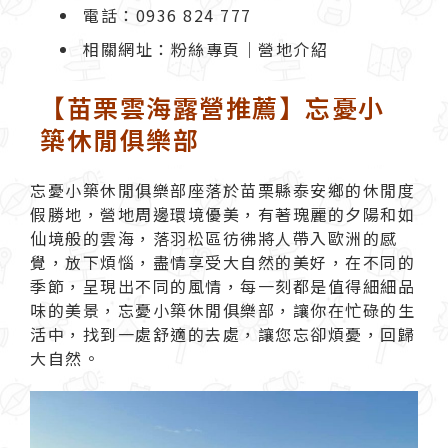
電話：0936 824 777
相關網址：
粉絲專頁
｜
營地介紹
【苗栗雲海露營推薦】忘憂小
築休閒俱樂部
忘憂小築休閒俱樂部
座落於苗栗縣泰安鄉的休閒度
假勝地，營地周邊環境優美，有著瑰麗的夕陽和如
仙境般的雲海，落羽松區彷彿將人帶入歐洲的感
覺，放下煩惱，盡情享受大自然的美好，在不同的
季節，呈現出不同的風情，每一刻都是值得細細品
味的美景，忘憂小築休閒俱樂部，讓你在忙碌的生
活中，找到一處舒適的去處，讓您忘卻煩憂，回歸
大自然。