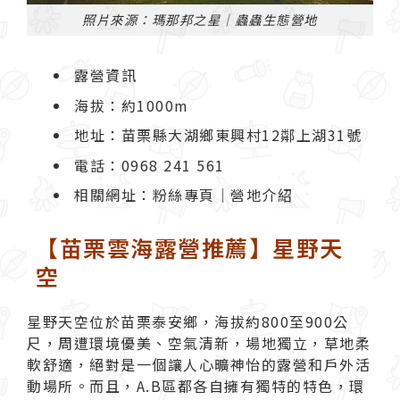
照片來源：瑪那邦之星｜蟲蟲生態營地
露營資訊
海拔：約1000m
地址：苗栗縣大湖鄉東興村12鄰上湖31號
電話：0968 241 561
相關網址：
粉絲專頁
｜
營地介紹
【苗栗雲海露營推薦】星野天
空
星野天空
位於苗栗泰安鄉，海拔約800至900公
尺，周遭環境優美、空氣清新，場地獨立，草地柔
軟舒適，絕對是一個讓人心曠神怡的露營和戶外活
動場所。而且，A.B區都各自擁有獨特的特色，環