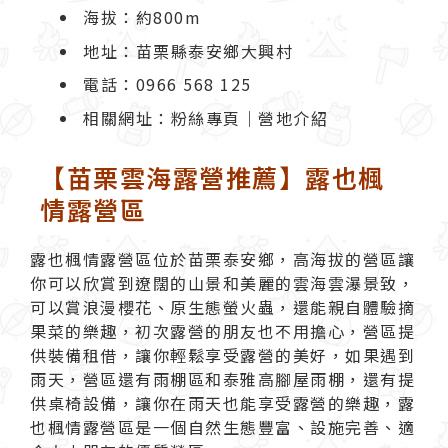
海拔：約800m
地址：苗栗縣泰安鄉大興村
電話：0966 568 125
相關網址：
粉絲專頁
｜
營地介紹
【苗栗雲海露營推薦】露也楓
情露營區
露也楓情露營區
位於苗栗泰安鄉，高海拔的營區讓
你可以欣賞到遼闊的山景和美麗的雲海雲瀑景致，
可以賞浪漫櫻花、原生態螢火蟲，還能親自體驗摘
果菜的樂趣，初次露營的朋友也不用擔心，營區提
供裝備租借，讓你輕鬆享受露營的美好，如果遇到
雨天，營區還有雨棚區和泰雅高腳屋雨棚，還有提
供桌椅設備，讓你在雨天也能享受露營的樂趣，露
也楓情
露營區
是一個自然生態豐富、設施完善、適