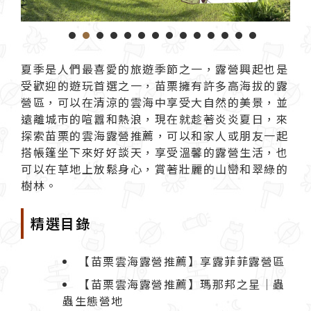
1
2
3
4
5
6
7
8
9
1
夏季是人們最喜愛的旅遊季節之一，
露營
興起也是
受歡迎的遊玩首選之一，苗栗擁有許多高海拔的露
營區，可以在清涼的雲海中享受大自然的美景，並
遠離城市的喧囂和熱浪，現在就趁著炎炎夏日，來
探索
苗栗
的雲海露營推薦，可以和家人或朋友一起
搭帳篷坐下來好好談天，享受溫馨的露營生活，也
可以在草地上放鬆身心，賞著壯麗的山巒和翠綠的
樹林。
精選目錄
【苗栗雲海露營推薦】享露菲菲露營區
【苗栗雲海露營推薦】瑪那邦之星｜蟲
蟲生態營地