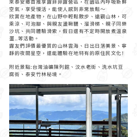
來泰安鄉首推
享露菲菲露營區
，在園區內呼吸新鮮
空氣，享受慢活，能使人感到非常放鬆～
欣賞在地產物，在山野中輕鬆散步、遠觀山林，可
乘涼、可泡腳、與親友盪鞦韆、溜滑梯、親子同樂
沙坑、共同體驗滑索，假日還有不定時開放煮溫泉
蛋..等活動。
露友們評價最優質的山林雲海、日出日落美景、寧
靜的夜間星空，還能體驗在地特有的原住民文化!
附近景點:台灣油礦陳列館、汶水老街、洗水坑豆
腐街、泰安竹林秘境。