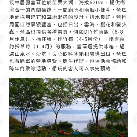
筑林居露營區
位於苗栗大湖，海拔620m，提供衛
浴合一的四間帳篷、一間廁所和兩個小便斗，營區
地面採用碎石和草地混搭的設計，排水良好，營區
周圍自然景觀豐富，包括日出、雲海、櫻花和螢火
蟲。營區也提供各種美食，例如DIY竹筒飯（6-8
月休息）、桶仔雞、桂竹筍（4-5月份），還有預
約採草莓（1-4月）的服務，營區還提供冰箱、過
濾山泉水、沙坑、良心飲料冰箱和裝備出租，營區
也有簡單的營地導覽、慶生代辦、包場活動協助和
跨年倒數等活動，想玩的客人可以事先預約。