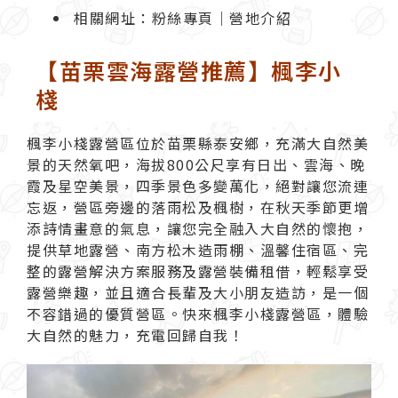
相關網址：
粉絲專頁
｜
營地介紹
【苗栗雲海露營推薦】楓李小
棧
楓李小棧露營區
位於苗栗縣泰安鄉，充滿大自然美
景的天然氧吧，海拔800公尺享有日出、雲海、晚
霞及星空美景，四季景色多變萬化，絕對讓您流連
忘返，營區旁邊的落雨松及楓樹，在秋天季節更增
添詩情畫意的氣息，讓您完全融入大自然的懷抱，
提供草地露營、南方松木造雨棚、溫馨住宿區、完
整的露營解決方案服務及露營裝備租借，輕鬆享受
露營樂趣，並且適合長輩及大小朋友造訪，是一個
不容錯過的優質營區。快來楓李小棧露營區，體驗
大自然的魅力，充電回歸自我！