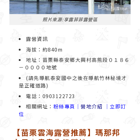
照片來源:享露菲菲露營區
露營資訊
海拔：約840m
地址：苗栗縣泰安鄉大興村高熊段０１８６
－００００地號
(請先導航泰安國中之後在導航竹林秘境才
是正確道路)
電話：0903122723
相關網址：
粉絲專頁
｜
營地介紹
｜
立即訂
位
【苗栗雲海露營推薦】瑪那邦