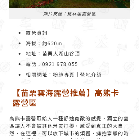
照片來源：筑林居露營區
露營資訊
海拔：約620m
地址：苗栗大湖山谷頂
電話：0921 978 055
相關網址：
粉絲專頁
｜
營地介紹
【苗栗雲海露營推薦】高熊卡
露營區
高熊卡露營區
給人一種舒適寬敞的感覺，獨立的營
區讓人不會被其他營友打擾，感受到真正的大自
然，在這裡，可以放下城市的煩囂，擁抱寧靜的時