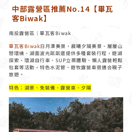
中部露營區推薦No.14【畢瓦
客Biwak】
南投露營區｜畢瓦客Biwak
畢瓦客Biwak
日月潭美景，晨曦夕陽美景、層層山
巒環繞、湖面波光粼粼還提供多種套裝行程，遊湖
探索、環湖自行車、SUP立槳體驗、懶人露營輕鬆
包套等活動，特色水泥管、遊牧露營車很適合親子
旅遊。
特色：湖景、免裝備、露營車、夕陽