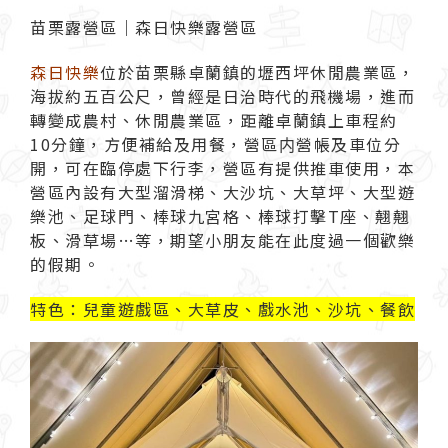
苗栗露營區｜森日快樂露營區
森日快樂
位於苗栗縣卓蘭鎮的壢西坪休閒農業區，
海拔約五百公尺，曾經是日治時代的飛機場，進而
轉變成農村、休閒農業區，距離卓蘭鎮上車程約
10
分鐘，方便補給及用餐，營區内營帳及車位分
開，可在臨停處下行李，營區有提供推車使用，本
營區內設有大型溜滑梯、大沙坑、大草坪、大型遊
樂池、足球門、棒球九宮格、棒球打擊
T
座、翹翹
板、滑草場
…
等，期望小朋友能在此度過一個歡樂
的假期。
特色：兒童遊戲區、大草皮、戲水池、沙坑、餐飲