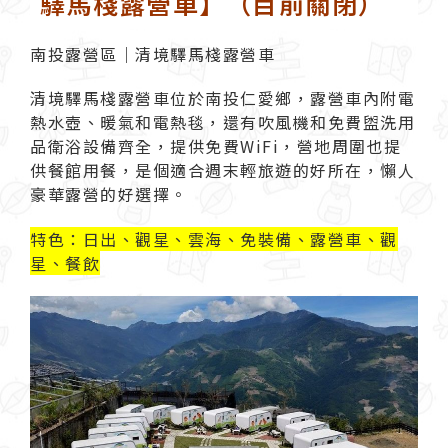
驛馬棧露營車】（目前關閉）
南投露營區｜清境驛馬棧露營車
清境驛馬棧露營車位於南投仁愛鄉，露營車內附電
熱水壺、暖氣和電熱毯，還有吹風機和免費盥洗用
品衛浴設備齊全，提供免費WiFi，營地周圍也提
供餐館用餐，是個適合週末輕旅遊的好所在，懶人
豪華露營的好選擇。
特色：日出、觀星、雲海、免裝備、露營車、觀
星、餐飲