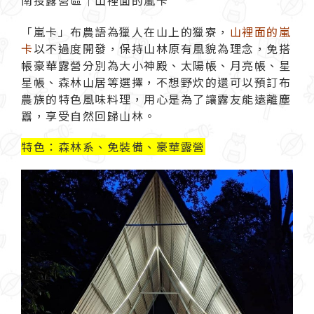
「嵐卡」布農語為獵人在山上的獵寮，
山裡面的嵐
卡
以不過度開發，保持山林原有風貌為理念，免搭
帳豪華露營分別為大小神殿、太陽帳、月亮帳、星
星帳、森林山居等選擇，不想野炊的還可以預訂布
農族的特色風味料理，用心是為了讓露友能遠離塵
囂，享受自然回歸山林。
特色：森林系、免裝備、豪華露營