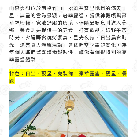
山思雲想位於南投竹山，抬頭有賞星悅目的滿天
星，無盡的雲海景觀，奢華露營，提供神殿帳與豪
華神殿帳，寬敞舒服的環境下伴隨蟲鳴鳥叫進入夢
鄉，美食則是提供一泊五食，迎賓飲品、綠野午茶
時光、夕陽野食燒烤饗宴、星光夜宵、日出晨食時
光，還有職人體驗活動，會依照當季主題變化，為
每個人準備驚喜增添趣味性，讓你有個很特別的豪
華露營體驗。
特色：日出、觀星、免裝備、豪華露營、觀星、餐
飲