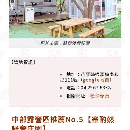
照片來源：藍鵲渡假莊園
【營地資訊】
地址：苗栗縣通霄鎮南和
里111號（
google地圖
）
電話：04 2567 6338
相關網址
：
粉絲專頁
中部露營區推薦No.5【寨酌然
野奢庄園】