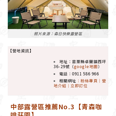
照片來源：森日快樂露營區
【營地資訊】
地址：苗栗縣卓蘭鎮西坪
36-29號（
google地圖
）
電話：0911 586 966
相關網址
：
粉絲專頁
｜
營
地介紹
立即訂位
｜
中部露營區推薦No.3【青森咖
啡莊園】