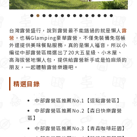
1
2
3
4
5
6
7
8
9
1
台灣露營盛行，說到露營最不能錯過的就是懶人
露
營
，也稱Glamping豪華露營，不僅免裝備免搭帳
外還提供美味餐點服務，真的是懶人福音，所以小
編從中部露營區精選出了20大五星級、小木屋、
高海拔營地懶人包，提供給露營新手或是怕麻煩的
朋友，一起體驗露營樂趣吧。
精選目錄
中部露營區推薦No.1【逗點露營區】
中部露營區推薦No.2【森日快樂露營
區】
中部露營區推薦No.3【青森咖啡莊園】