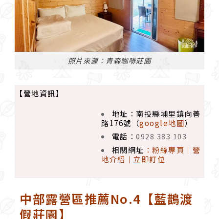
照片來源：青森咖啡莊園
【營地資訊】
地址：南投縣埔里鎮向善
路176號（
google地圖
）
電話：
0928 383 103
相關網址
：
粉絲專頁
｜
營
地介紹
立即訂位
｜
中部露營區推薦No.4【藍鵲渡
假莊園】