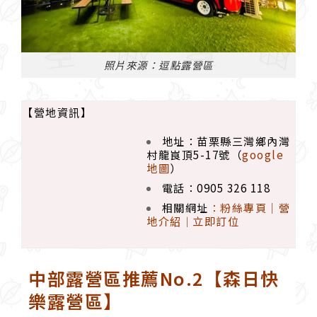
照片來源：逗點露營區
【營地資訊】
地址：苗栗縣三灣鄉內灣
村龍峎頂5-17號（
google
地圖
）
電話：0905 326 118
相關網址
：
粉絲專頁
｜
營
地介紹
立即訂位
｜
中部露營區推薦No.2【森日快
樂露營區】