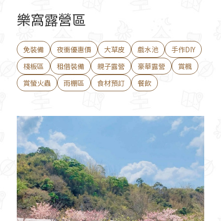
樂窩露營區
免裝備
夜衝優惠價
大草皮
戲水池
手作DIY
棧板區
租借裝備
親子露營
豪華露營
賞楓
賞螢火蟲
雨棚區
食材預訂
餐飲