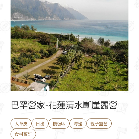
巴罕營家-花蓮清水斷崖露營
大草皮
日出
棧板區
海邊
親子露營
食材預訂