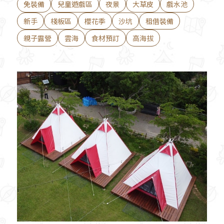
免裝備
兒童遊戲區
夜景
大草皮
戲水池
新手
棧板區
櫻花季
沙坑
租借裝備
親子露營
雲海
食材預訂
高海拔