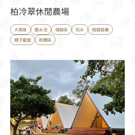
柏冷翠休閒農場
大草皮
戲水池
棧板區
玩水
租借裝備
親子露營
雨棚區