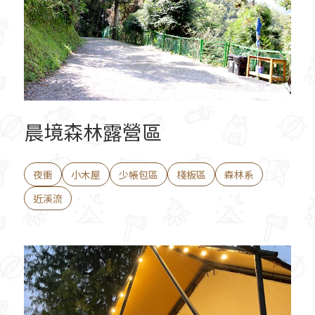
晨境森林露營區
夜衝
小木屋
少帳包區
棧板區
森林系
近溪流