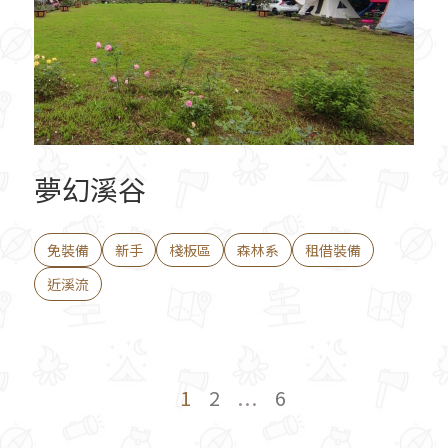
夢幻溪谷
免裝備
新手
棧板區
森林系
租借裝備
近溪流
1
2
...
6