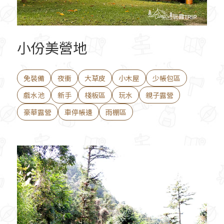
小份美營地
免裝備
夜衝
大草皮
小木屋
少帳包區
戲水池
新手
棧板區
玩水
親子露營
豪華露營
車停帳邊
雨棚區