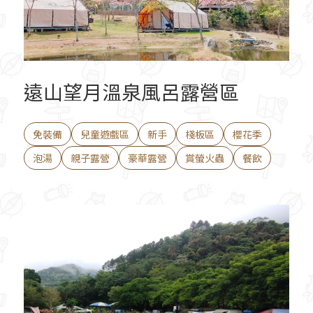
遠山望月溫泉風呂露營區
免裝備
兒童遊戲區
新手
棧板區
櫻花季
泡湯
親子露營
豪華露營
賞螢火蟲
餐飲