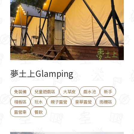
夢土上Glamping
免裝備
兒童遊戲區
大草皮
戲水池
新手
棧板區
玩水
親子露營
豪華露營
雨棚區
露營車
餐飲