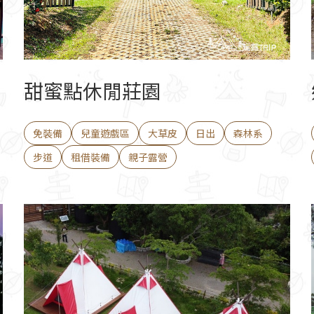
甜蜜點休閒莊園
免裝備
兒童遊戲區
大草皮
日出
森林系
步道
租借裝備
親子露營