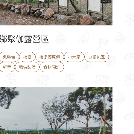
鄉聚伽露營區
免裝備
夜衝
夜衝優惠價
小木屋
少帳包區
新手
租借裝備
食材預訂