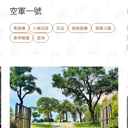
空軍一號
免裝備
少帳包區
日出
租借裝備
賞螢火蟲
車停帳邊
雲海