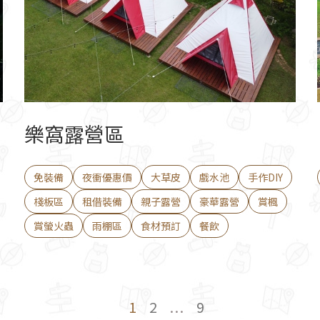
樂窩露營區
免裝備
夜衝優惠價
大草皮
戲水池
手作DIY
棧板區
租借裝備
親子露營
豪華露營
賞楓
賞螢火蟲
雨棚區
食材預訂
餐飲
1
2
...
9