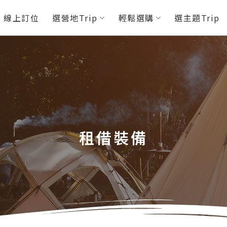
P 線上訂位
選營地Trip
輕鬆選購
選主題Trip
租借裝備