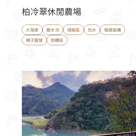
柏冷翠休閒農場
大草皮
戲水池
棧板區
玩水
租借裝備
親子露營
雨棚區