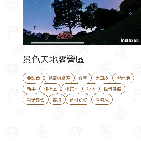
景色天地露營區
免裝備
兒童遊戲區
夜景
大草皮
戲水池
新手
棧板區
櫻花季
沙坑
租借裝備
親子露營
雲海
食材預訂
高海拔