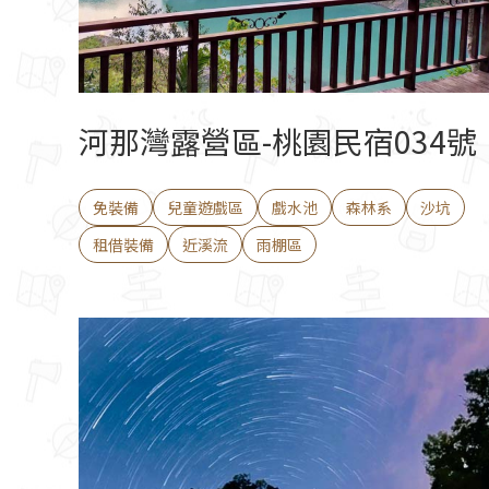
河那灣露營區-桃園民宿034號
免裝備
兒童遊戲區
戲水池
森林系
沙坑
租借裝備
近溪流
雨棚區