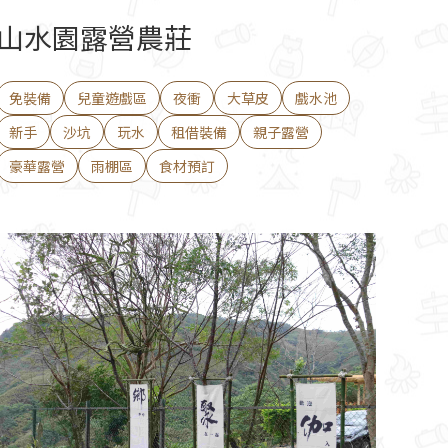
山水園露營農莊
免裝備
兒童遊戲區
夜衝
大草皮
戲水池
新手
沙坑
玩水
租借裝備
親子露營
豪華露營
雨棚區
食材預訂