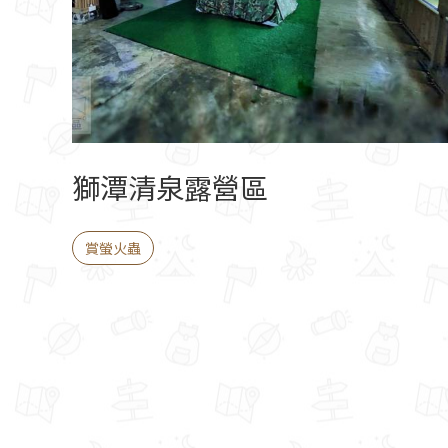
獅潭清泉露營區
賞螢火蟲