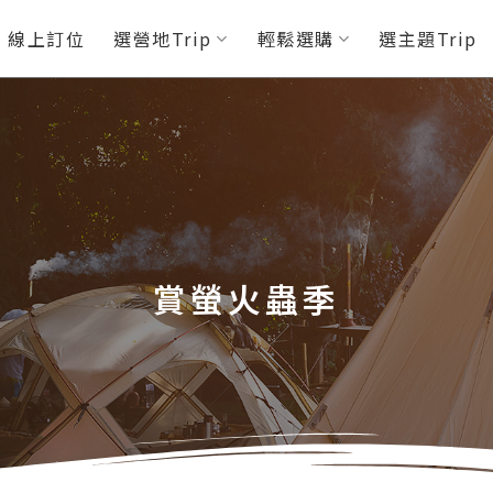
P 線上訂位
選營地Trip
輕鬆選購
選主題Trip
賞螢火蟲季