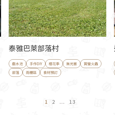
泰雅巴萊部落村
戲水池
手作DIY
櫻花季
無光害
賞螢火蟲
部落
雨棚區
食材預訂
1
2
...
13