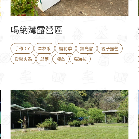
喝納灣露營區
手作DIY
森林系
櫻花季
無光害
親子露營
賞螢火蟲
部落
餐飲
高海拔