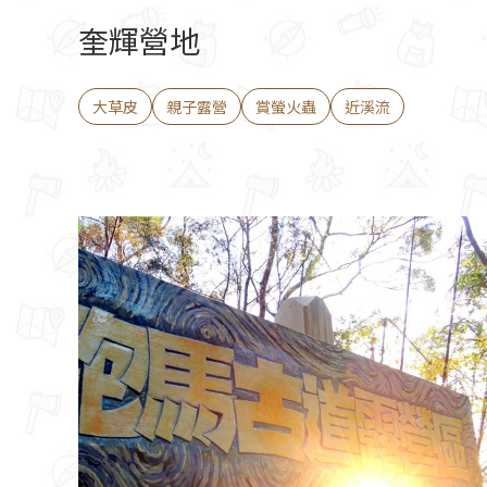
奎輝營地
大草皮
親子露營
賞螢火蟲
近溪流