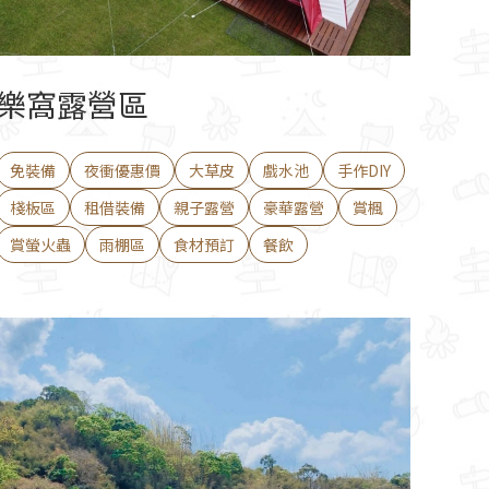
樂窩露營區
免裝備
夜衝優惠價
大草皮
戲水池
手作DIY
棧板區
租借裝備
親子露營
豪華露營
賞楓
賞螢火蟲
雨棚區
食材預訂
餐飲