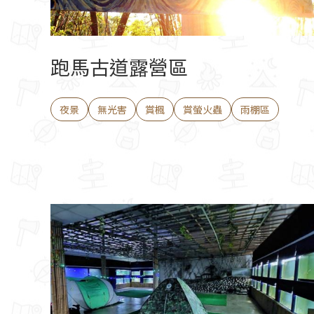
跑馬古道露營區
夜景
無光害
賞楓
賞螢火蟲
雨棚區