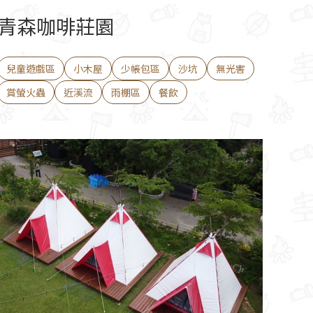
青森咖啡莊園
兒童遊戲區
小木屋
少帳包區
沙坑
無光害
賞螢火蟲
近溪流
雨棚區
餐飲