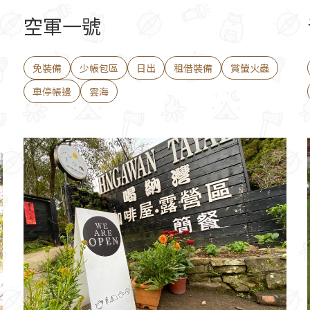
空軍一號
免裝備
少帳包區
日出
租借裝備
賞螢火蟲
車停帳邊
雲海