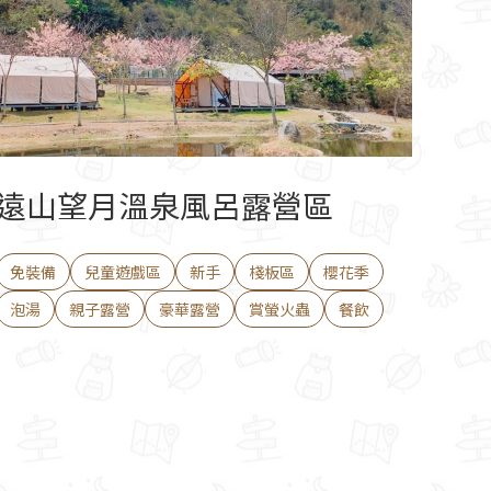
遠山望月溫泉風呂露營區
免裝備
兒童遊戲區
新手
棧板區
櫻花季
泡湯
親子露營
豪華露營
賞螢火蟲
餐飲