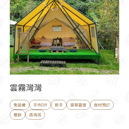
雲霧灣灣
免裝備
手作DIY
新手
豪華露營
食材預訂
餐飲
高海拔