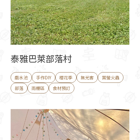
泰雅巴萊部落村
戲水池
手作DIY
櫻花季
無光害
賞螢火蟲
部落
雨棚區
食材預訂