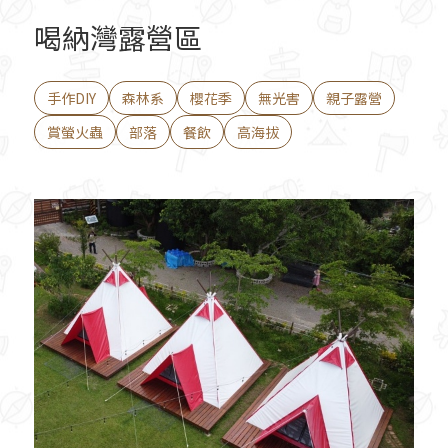
喝納灣露營區
手作DIY
森林系
櫻花季
無光害
親子露營
賞螢火蟲
部落
餐飲
高海拔