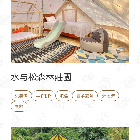
水与松森林莊園
免裝備
手作DIY
泡湯
豪華露營
近溪流
餐飲