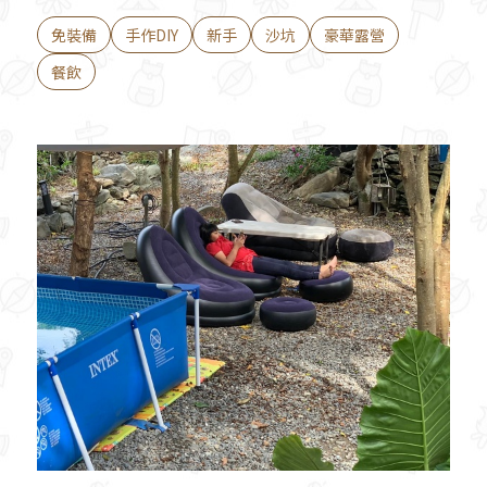
免裝備
手作DIY
新手
沙坑
豪華露營
餐飲