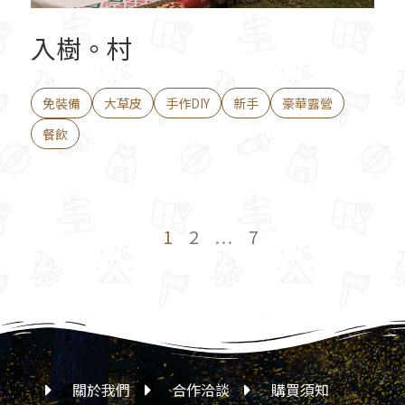
入樹。村
免裝備
大草皮
手作DIY
新手
豪華露營
餐飲
1
2
...
7
關於我們
合作洽談
購買須知