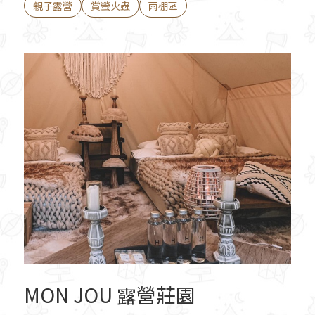
親子露營
賞螢火蟲
雨棚區
MON JOU 露營莊園