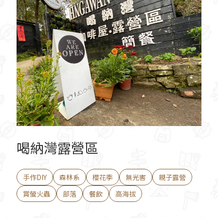
喝納灣露營區
手作DIY
森林系
櫻花季
無光害
親子露營
賞螢火蟲
部落
餐飲
高海拔