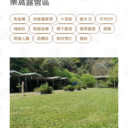
樂窩露營區
免裝備
夜衝優惠價
大草皮
戲水池
手作DIY
棧板區
租借裝備
親子露營
豪華露營
賞楓
賞螢火蟲
雨棚區
食材預訂
餐飲