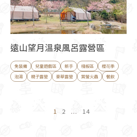
遠山望月溫泉風呂露營區
免裝備
兒童遊戲區
新手
棧板區
櫻花季
泡湯
親子露營
豪華露營
賞螢火蟲
餐飲
1
2
...
14