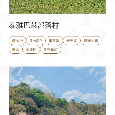
泰雅巴萊部落村
戲水池
手作DIY
櫻花季
無光害
賞螢火蟲
部落
雨棚區
食材預訂