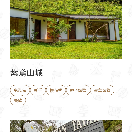
紫鳶山城
免裝備
新手
櫻花季
親子露營
豪華露營
餐飲