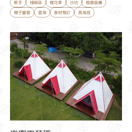
新手
棧板區
櫻花季
沙坑
租借裝備
親子露營
雲海
食材預訂
高海拔