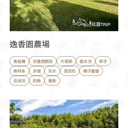
逸香園農場
免裝備
兒童遊戲區
大草皮
戲水池
新手
森林系
步道
玩水
落羽松
親子露營
近溪流
釣魚
餐飲