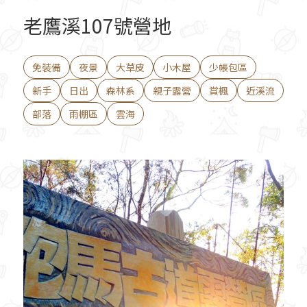
老鷹溪107號營地
免裝備
夜景
大草皮
小木屋
少帳包區
新手
日出
森林系
親子露營
賞楓
近溪流
部落
雨棚區
雲海