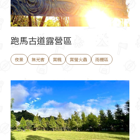
跑馬古道露營區
夜景
無光害
賞楓
賞螢火蟲
雨棚區