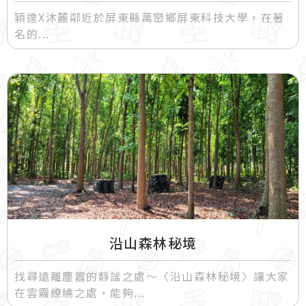
穎達X沐麓鄰近於屏東縣萬巒鄉屏東科技大學，在著
名的
沿山森林秘境
找尋遠離塵囂的靜謐之處～〈沿山森林秘境〉讓大家
在雲霧繚繞之處，能夠