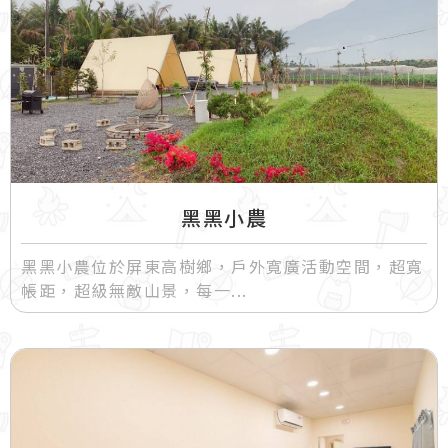
黑黑小農
黑黑小農位於屏東高樹鄉，戶外寬廣活動空間，超寬
帳距，超級無敵山景，每一