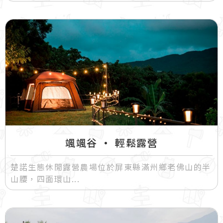
颯颯谷 • 輕鬆露營
楚諾生態休閒露營農場位於屏東縣滿州鄉老佛山的半
山腰，四面環山