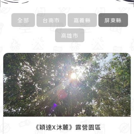
全部
台南市
嘉義縣
屏東縣
高雄市
《穎達X沐麓》露營園區