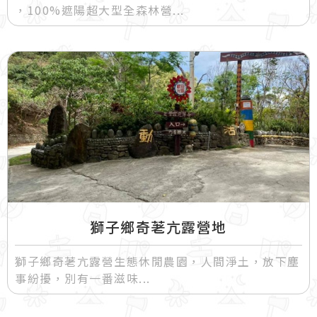
，100%遮陽超大型全森林營
獅子鄉奇荖亢露營地
獅子鄉奇荖亢露營生態休閒農園，人間淨土，放下塵
事紛擾，別有一番滋味