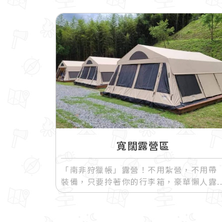
寬闊露營區
「南非狩獵帳」露營！不用紮營，不用帶
裝備，只要拎著你的行李箱，豪華懶人露