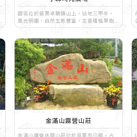
以
園區位於苗栗卓蘭鎮山上，佔地三甲半，
風光明媚，自然生態豐富。主要種植果樹
金滿山露營山莊
金滿山露營休閒山莊位於苗栗市公館，占