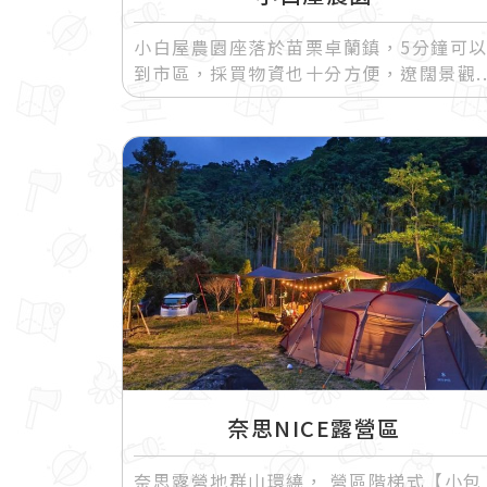
小白屋農園座落於苗栗卓蘭鎮，5分鐘可
到市區，採買物資也十分方便，遼闊景觀
奈思NICE露營區
奈思露營地群山環繞， 營區階梯式【小包