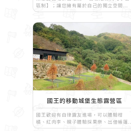
區制】；讓您擁有屬於自己的獨立空間
國王的移動城堡生態露營區
國王歡迎有自律露友進場，可以體驗柑
橘、紅肉李、親子體驗採果樂、出借帳篷