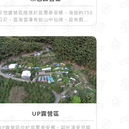
朵悠露營區座落於苗栗泰安鄉，海拔約750
公尺，雲海雲瀑有如山中仙境，設有戲
UP露營區
UP露營區位於苗栗泰安鄉，鄰近清安豆腐