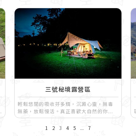
三號秘境露營區
輕鬆悠閒的吸收芬多精，沉澱心靈，無毒
無藥，放鬆慢活。真正喜歡大自然的你
1
2
3
4
5
...
7