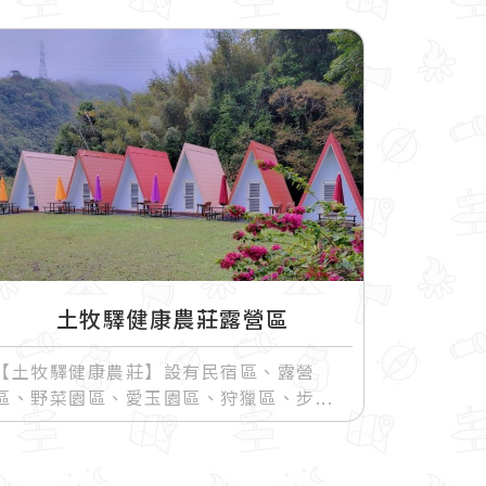
土牧驛健康農莊露營區
【土牧驛健康農莊】設有民宿區、露營
區、野菜園區、愛玉園區、狩獵區、步