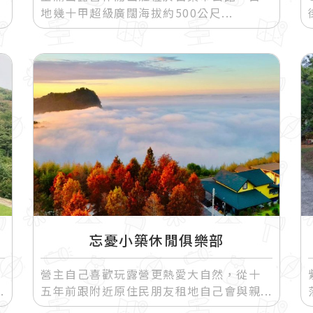
地幾十甲超級廣闊海拔約500公尺
忘憂小築休閒俱樂部
營主自己喜歡玩露營更熱愛大自然，從十
五年前跟附近原住民朋友租地自己會與親