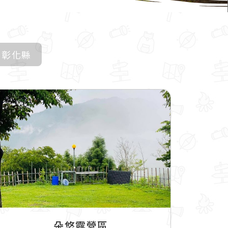
彰化縣
朵悠露營區