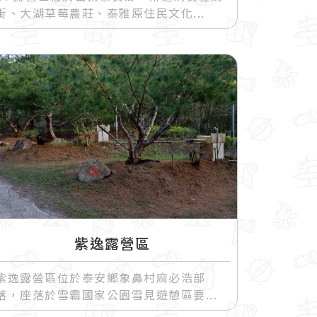
街、大湖草莓農莊、泰雅原住民文化
紫逸露營區
紫逸露營區位於泰安鄉象鼻村麻必浩部
落，座落於雪霸國家公園雪見遊憩區要