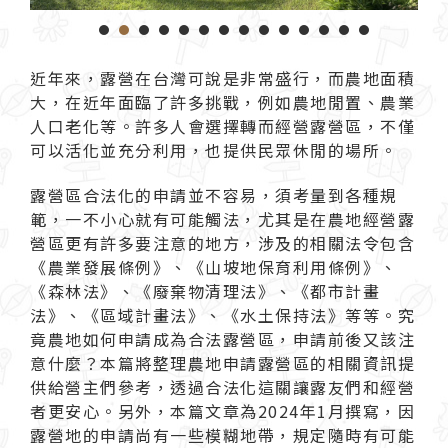
1
2
3
4
5
6
7
8
9
1
近年來，
露營
在台灣可說是非常盛行，而農地面積
大，在近年面臨了許多挑戰，例如農地閒置、農業
人口老化等。許多人會選擇轉而
經營露營區
，不僅
可以活化並充分利用，也提供民眾休閒的場所。
露營區合法化的申請並不容易，須考量到各種規
範，一不小心就有可能觸法，尤其是在農地經營露
營區更有許多要注意的地方，涉及的相關法令包含
《農業發展條例》、《山坡地保育利用條例》、
《森林法》、《廢棄物清理法》、《都市計畫
法》、《區域計畫法》、《水土保持法》等等。究
竟農地如何申請成為合法露營區，申請前後又該注
意什麼？本篇將整理農地申請
露營
區的相關資訊提
供給營主們參考，透過合法化這關讓露友們和經營
者更安心。另外，本篇文章為2024年1月撰寫，因
露營地的申請尚有一些模糊地帶，規定隨時有可能