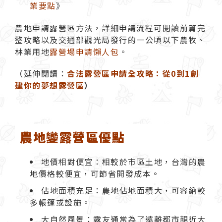
業要點
》
農地申請露營區方法，詳細申請流程可閱讀前篇完
整攻略以及交通部觀光局發行的一公頃以下農牧、
林業用地
露營場申請懶人包
。
（延伸閱讀：
合法露營區申請全攻略：從
0
到
1
創
建你的夢想露營區
）
農地變露營區優點
地價相對便宜：相較於市區土地，台灣的農
地價格較便宜，可節省開發成本。
佔地面積充足：農地佔地面積大，可容納較
多帳篷或設施。
大自然風景：露友通常為了遠離都市親近大