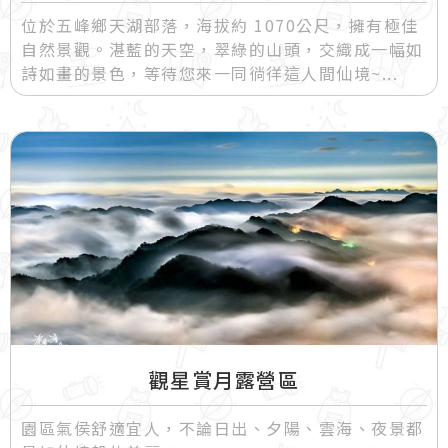
位於五峰鄉天湖部落，海拔約 1070公尺，擁有極佳
自然景觀。湛藍的天空，翠綠的山頭，交織成一幅如
詩如畫的景色，等待您來一同徜徉這人間仙境~
觀星賞月露營區
園區氣侯舒適宜人，不論日出、夕陽、雲海、夜景都