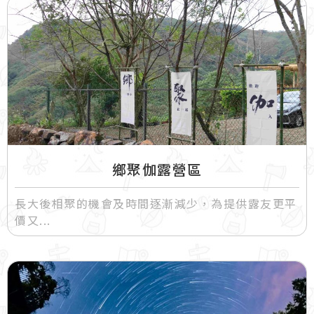
鄉聚伽露營區
長大後相聚的機會及時間逐漸減少，為提供露友更平
價又