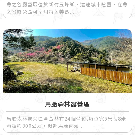
魚之谷露營區位於新竹五峰鄉，遠離城市喧囂，在魚
之谷露營區可享用特色美食
馬胎森林露營區
馬胎森林露營區全區共有24個營位,每位寬5米長8米
海拔約800公尺，毗鄰馬胎南溪