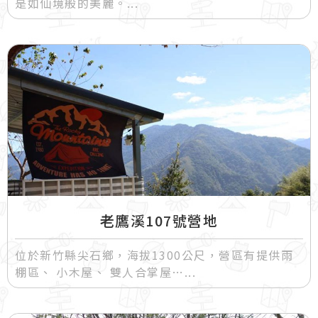
是如仙境般的美麗。
老鷹溪107號營地
位於新竹縣尖石鄉，海拔1300公尺，營區有提供雨
棚區、 小木屋、 雙人合掌屋…