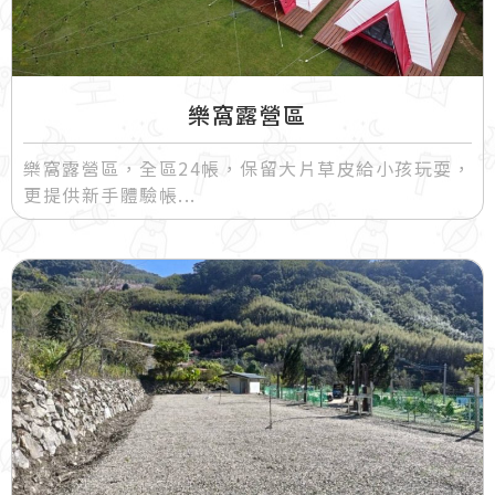
樂窩露營區
樂窩露營區，全區24帳，保留大片草皮給小孩玩耍，
更提供新手體驗帳