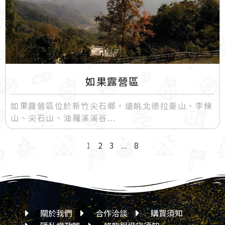
如果露營區
如果露營區位於新竹尖石鄉，遠眺北德拉曼山、李棟
山、尖石山、油羅溪溪谷
1
2
3
...
8
關於我們
合作洽談
購買須知