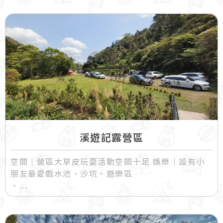
溪遊記露營區
空間｜營區大草皮玩耍活動空間十足 娛樂｜設有小
朋友最愛戲水池、沙坑、遊樂區
、