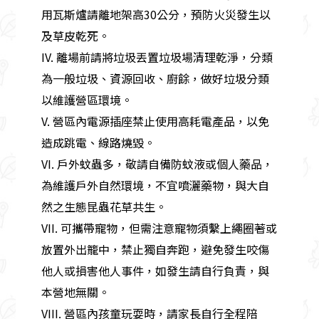
用瓦斯爐請離地架高30公分，預防火災發生以
及草皮乾死。
IV. 離場前請將垃圾丟置垃圾場清理乾淨，分類
為一般垃圾、資源回收、廚餘，做好垃圾分類
以維護營區環境。
V. 營區內電源插座禁止使用高耗電產品，以免
造成跳電、線路燒毀。
VI. 戶外蚊蟲多，敬請自備防蚊液或個人藥品，
為維護戶外自然環境，不宜噴灑藥物，與大自
然之生態昆蟲花草共生。
VII. 可攜帶寵物，但需注意寵物須繫上繩圈著或
放置外出籠中，禁止獨自奔跑，避免發生咬傷
他人或損害他人事件，如發生請自行負責，與
本營地無關。
VIII. 營區內孩童玩耍時，請家長自行全程陪