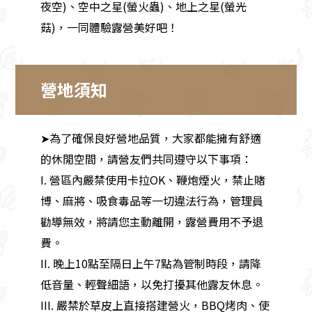
夜空)、空中之星(螢火蟲)、地上之星(螢光
菇)，一同體驗露營美好吧！
營地須知
➤為了確保良好營地品質，大家都能擁有舒適
的休閒空間，請營友們共同遵守以下事項：
I. 營區內嚴禁使用卡拉OK、鞭炮煙火，禁止賭
博、麻將、吸食毒品等一切違法行為，管理員
勸導無效，將請您主動離開，露營費用不予退
費。
II. 晚上10點至隔日上午7點為管制時段，請降
低音量、輕聲細語，以免打擾其他露友休息。
III. 嚴禁於草皮上直接搭建營火，BBQ烤肉、使