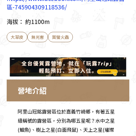
區-745904309118536/
海拔： 約1100m
大草皮
無光害
賞螢火蟲
營地介紹
阿里山冠銘露營區位於嘉義竹崎鄉，有著五星
級稱號的露營區，分別為哪五星呢？水中之星
(鯝魚)、樹上之星(白面飛鼠)、天上之星(璀璨