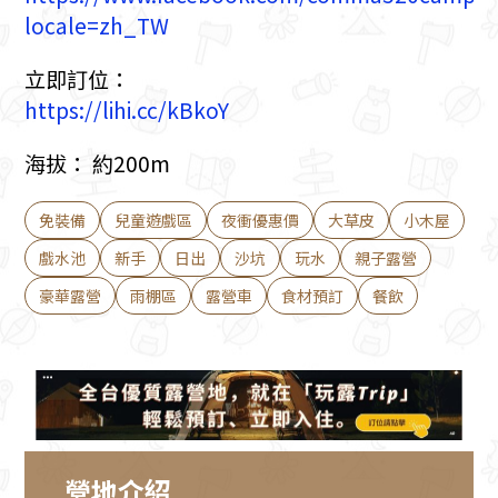
locale=zh_TW
立即訂位：
https://lihi.cc/kBkoY
海拔： 約200m
免裝備
兒童遊戲區
夜衝優惠價
大草皮
小木屋
戲水池
新手
日出
沙坑
玩水
親子露營
豪華露營
雨棚區
露營車
食材預訂
餐飲
營地介紹