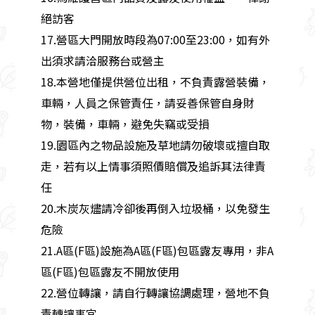
絕訪客
17.營區大門開放時段為07:00至23:00，如有外
出須求請洽服務台或營主
18.本營地僅提供營位出租，不負責露營裝備，
車輛，人員之保管責任，請妥善保管自身財
物，裝備，車輛，避免失竊或受損
19.園區內之物品設施及草地請勿破壞或擅自取
走，若有以上情事須照價賠償及追訴其法律責
任
20.木炭灰燼請冷卻後再倒入垃圾桶，以免發生
危險
21.A區(F區)設施為A區(F區)包區露友專用，非A
區(F區)包區露友不開放使用
22.營位轉讓，請自行轉讓協調處理，營地不負
責轉讓事宜