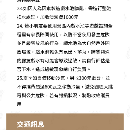
23.如因人為因素製造戲水池髒亂，需進行整池
換水處理，加收清潔費1000元
24. 若小朋友要使用營區內戲水池等遊戲設施全
程需有家長陪同使用，以防不當使用發生危險
並且嚴禁放風的行為，戲水池為大自然戶外開
放場域，戲水池難免有昆蟲、落葉，體質特殊
的露友戲水有可能會導致過敏，請自行評估是
否下水。造成過敏現象請自行負責。
25.夏季如自備移動冷氣，另收300元電費，並
不得攜帶超過600瓦之移動冷氣，避免園區大跳
電與公共危險，若有毀損狀況，將酌收維護費
用
交通訊息