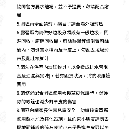
協同警方要求離場，並不予退費，敬請配合謝
謝
5.園區內全面禁菸，癮君子請至場外吸菸區
6.露營區內請做好垃圾分類設有一般垃圾，資
源回收，廚餘回收桶，廚餘熱湯等請倒置廚餘
桶內，勿倒置水槽內及草皮上，勿亂丟垃圾菸
蒂及亂吐檳榔汁
7.請勿在浴室內清理餐具，以免造成排水管阻
塞及油膩與異味|，若有毀損狀況，將酌收維護
費用
8.請務必配合園區使用帳棚草皮保護墊，保護
你的帳篷也減少對草皮的傷害
9.園區內請家長注意兒童安全，勿讓孩童單獨
使用戲水池及其他設施，且約束小朋友請勿丟
擲地面鋪設的碎石或將小石子帶進草皮區以免