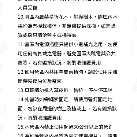
人員受傷
10.園區內嚴禁攀折花木，攀爬樹木，園區內水
果均為有機栽種但，非無償提供採摘，如需購
買或採果請洽營主或接待處
11.營區內電源插座只提供小電補光之用，勿使
用任何高負載之電器，避免園區大跳電與公共
危險，若有毀損狀況，將酌收維護費用
12.使用營區內共用空間桌椅時，請於使用完離
開時恢復原位及整潔
13.車輛請勿進入草皮區，皆統一停在停車場
14.扎營時如需繩索固定，請使用營釘固定地
面，勿綁在周邊的樹上及植栽上 ，若有毀損狀
況，將酌收維護費用
15.本營區內禁止使用超過30公分以上的營釘
16.為維護營區內品質及露友使用權益，一律謝