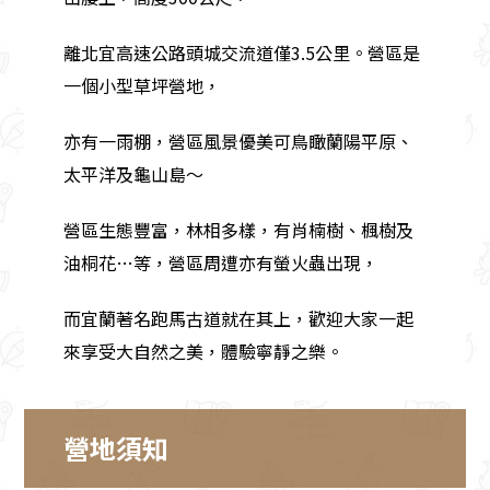
離北宜高速公路頭城交流道僅3.5公里。營區是
一個小型草坪營地，
亦有一雨棚，營區風景優美可鳥瞰蘭陽平原、
太平洋及龜山島～
營區生態豐富，林相多樣，有肖楠樹、楓樹及
油桐花…等，營區周遭亦有螢火蟲出現，
而宜蘭著名跑馬古道就在其上，歡迎大家一起
來享受大自然之美，體驗寧靜之樂。
營地須知