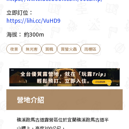
立即訂位：
https://lihi.cc/VuHD9
海拔： 約300m
夜景
無光害
賞楓
賞螢火蟲
雨棚區
營地介紹
礁溪跑馬古道露營區位於宜蘭礁溪跑馬古道半
山腰上，高度300公尺，