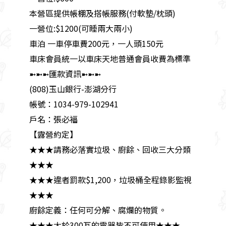
本營區提供帳棚及搭帳服務(付軟墊/枕頭)
一營位:$1200(可睡兩大兩小)
車泊 一車停車費200元，一人頭150元
車床會員統一以車床天地普通會員收費為標準
➼➼➼匯款資訊➼➼➼
(808)玉山銀行-澎湖分行
帳號：1034-979-102941
戶名：張必福
【露營約定】
★★★請務必落實垃圾、廚餘、回收三大分類
★★★
★★★違者罰款$1,200，垃圾桶全程錄影監視
★★★
廚餘定義：任何可分解、腐爛的物質。
★★★大於300瓦的電器皆不可使用★★★