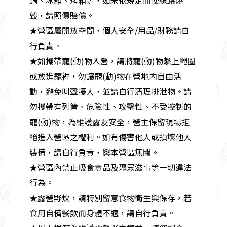
鍋、冰箱、烤箱等，如未依規定而使線路燒
毀，請照價賠償。
★營區屬開放空間，個人安全/用品/財務請自
行負責。
★如攜帶寵(動)物入營，請將寵(動)物繫上繩圈
或放進籠裡，勿讓寵(動)物在營地內自由活
動，避免叫聲擾人，並請自行清理排泄物。請
勿攜帶有列管、危險性、攻擊性、不受控制的
寵(動)物，為維護露友安全，營主保留現場拒
絕進入營區之權利。如有傷害他人或損壞他人
裝備，請自行負責，與本營區無關。
★營區內禁止吸食毒品及聚眾滋事等一切違法
行為。
★露營野炊，請特別留意食物衛生與保存，若
食用自備餐飲而身體不適，請自行負責。