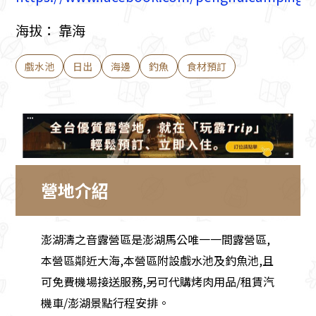
海拔： 靠海
戲水池
日出
海邊
釣魚
食材預訂
營地介紹
澎湖濤之音露營區是澎湖馬公唯一一間露營區,
本營區鄰近大海,本營區附設戲水池及釣魚池,且
可免費機場接送服務,另可代購烤肉用品/租賃汽
機車/澎湖景點行程安排。