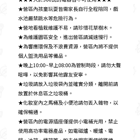
★營區內孩童玩耍皆需家長自行全程陪同，戲
水池嚴禁跳水等危險行為。
★營地看植栽維護不易，請珍惜花草樹木。
★為維護園區安全，進出營區請減速慢行。
★為響應環保及不浪費資源，營區內將不提供
個人盥洗用品等備品。
★晚上10:00~早上08:00為管制時段，請勿大聲
喧嘩，以免影響其他露友安寧。
★垃圾請放入垃圾袋內並確實分類，離開前請
放置於休息區之垃圾桶。
★化妝室內之馬桶及小便池請勿丟入雜物，以
確保暢通。
★營區內的電源插座僅提供小電補光用，禁止
使用高功率電器產品，如電磁爐、暖爐、電