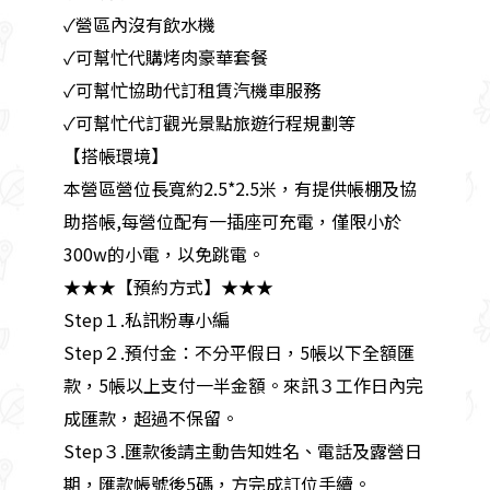
✓營區內沒有飲水機
✓可幫忙代購烤肉豪華套餐
✓可幫忙協助代訂租賃汽機車服務
✓可幫忙代訂觀光景點旅遊行程規劃等
【搭帳環境】
本營區營位長寬約2.5*2.5米，有提供帳棚及協
助搭帳,每營位配有一插座可充電，僅限小於
300w的小電，以免跳電。
★★★【預約方式】★★★
Step１.私訊粉專小編
Step２.預付金：不分平假日，5帳以下全額匯
款，5帳以上支付一半金額。來訊３工作日內完
成匯款，超過不保留。
Step３.匯款後請主動告知姓名、電話及露營日
期，匯款帳號後5碼，方完成訂位手續。