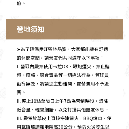
旅。
營地須知
➤為了確保良好營地品質，大家都能擁有舒適
的休閒空間，請營友們共同遵守以下事項：
I. 營區內嚴禁使用卡拉OK、鞭炮煙火，禁止賭
博、麻將、吸食毒品等一切違法行為，管理員
勸導無效，將請您主動離開，露營費用不予退
費。
II. 晚上10點至隔日上午7點為管制時段，請降
低音量、輕聲細語，以免打擾其他露友休息。
III. 嚴禁於草皮上直接搭建營火，BBQ烤肉、使
用瓦斯爐請離地架高30公分，預防火災發生以