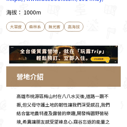
海拔： 1000m
大草皮
森林系
無光害
高海拔
營地介紹
高雄市桃源區梅山村在八八水災後,道路一蹶不
振,但父母守護土地的韌性讓我們深受感召,我們
結合當地農特產及露營的樂趣,開發梅園野營秘
境,希冀讓朋友感受望峰息心.窺谷忘返的能量之