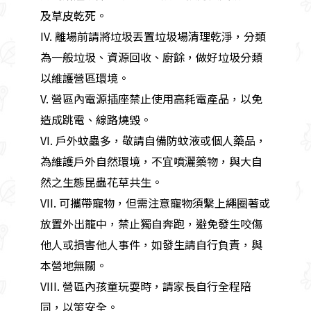
及草皮乾死。
IV. 離場前請將垃圾丟置垃圾場清理乾淨，分類
為一般垃圾、資源回收、廚餘，做好垃圾分類
以維護營區環境。
V. 營區內電源插座禁止使用高耗電產品，以免
造成跳電、線路燒毀。
VI. 戶外蚊蟲多，敬請自備防蚊液或個人藥品，
為維護戶外自然環境，不宜噴灑藥物，與大自
然之生態昆蟲花草共生。
VII. 可攜帶寵物，但需注意寵物須繫上繩圈著或
放置外出籠中，禁止獨自奔跑，避免發生咬傷
他人或損害他人事件，如發生請自行負責，與
本營地無關。
VIII. 營區內孩童玩耍時，請家長自行全程陪
同，以策安全。