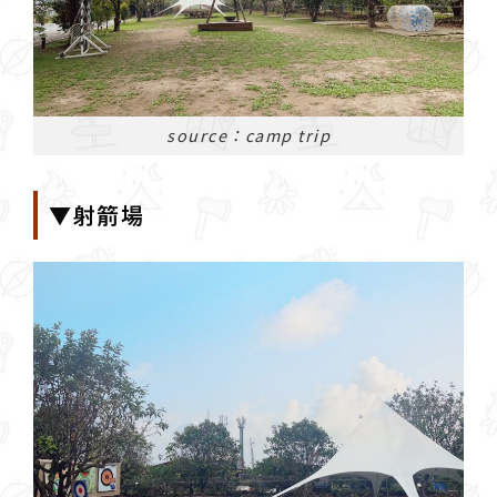
source：camp trip
▼射箭場