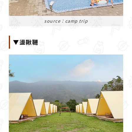
source：camp trip
▼盪鞦韆