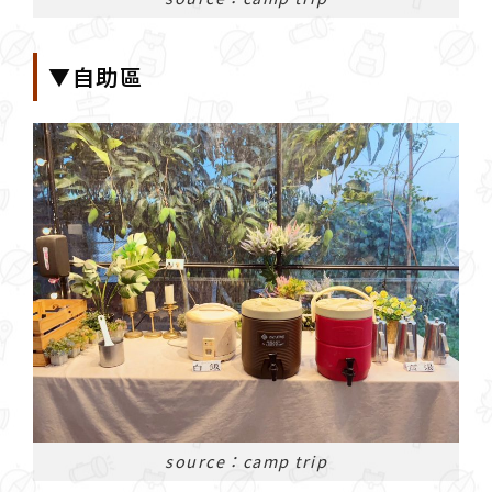
▼自助區
source：camp trip