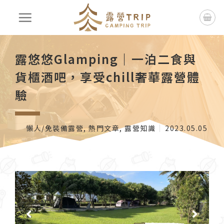
露悠悠Glamping｜一泊二食與
貨櫃酒吧，享受chill奢華露營體
驗
懶人/免裝備露營
,
熱門文章
,
露營知識
2023.05.05