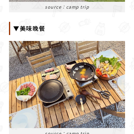
source：camp trip
▼美味晚餐
source：camp trip