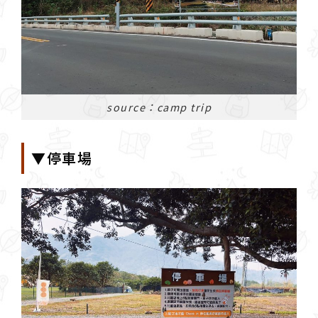
source：camp trip
▼停車場