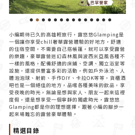
1
2
3
4
5
6
7
8
9
1
小編期待已久的高雄輕旅行，
露悠悠Glamping
是
一個讓你享受chill奢華
露營
體驗的好地方，舒適
的住宿空間，不需要自己搭帳篷，就可以享受露營
的樂趣，豪華露營迷幻森林風與波西米亞風各種不
一樣的風格，配備舒適的床鋪、空調、獨立浴室等
設施，還提供豐富多彩的活動，例如戶外泳池、人
體泡泡球、射箭、手作DIY、卡拉OK等等，貨櫃酒
吧也是一個絕佳的地方，品嚐各種美味的飲品，享
受夜晚的時光，無論是想與家人、朋友一起來這裡
度假，還是想享受一個寧靜的獨處時光，露悠悠
Glamping都是你的理想選擇，跟著小編的腳步一
起來場難忘的露營豪華體驗。
精選目錄