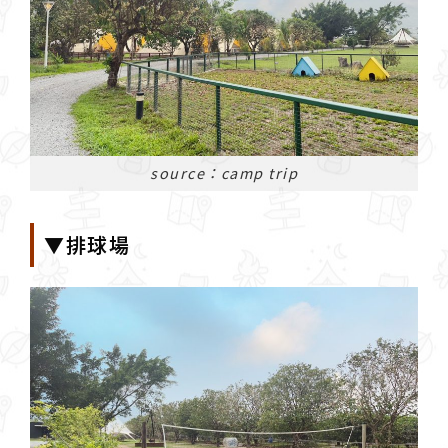
source：camp trip
▼排球場