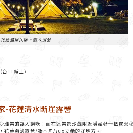
：花蓮鹽寮民宿。懶人宿營
台11線上)
家-花蓮清水斷崖露營
沙灘美的讓人讚嘆！而在這美景沙灘附近隱藏著一個露營秘
花蓮海邊露營/獨木舟/sup立槳的好地方。