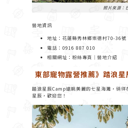
照片來源：
營地資訊
地址：花蓮縣秀林鄉崇德村70-36號
電話：0916 887 010
相關網址：
粉絲專頁
｜
營地介紹
東部寵物露營推薦》踏浪星辰
踏浪星辰Camp遠眺美麗的七星海灘，徜
星辰，歡迎您！