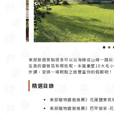
東部旅遊景點很多可以沿海線或山線一路玩
友善的
露營
區有哪些呢，本篇彙整10大毛
步調，安排一場輕鬆之旅豐富你的假期吧！
精選目錄
東部寵物露營推薦》花蓮鹽寮民
東部寵物露營推薦》巴罕營家-