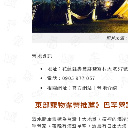
照片來源
營地資訊
地址：花蓮縣壽豐鄉鹽寮村大坑57號(
電話：0905 977 057
相關網址：
官方網站
｜
營地介紹
東部寵物露營推薦》巴罕營
清水斷崖票選為台灣十大地景，這裡的海岸
罕營家。夜晚有海聲星空，清晨有日出大海，