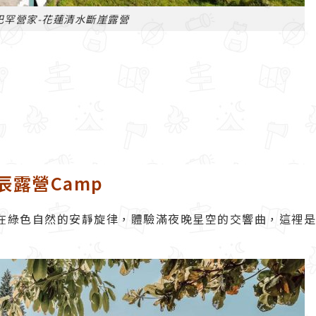
巴罕營家-花蓮清水斷崖露營
露營Camp
徉在綠色自然的安靜旋律，體驗滿夜晚星空的交響曲，這裡