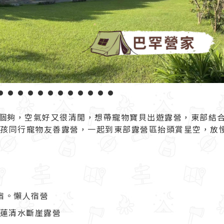
1
2
3
4
5
6
7
8
9
10
11
12
13
14
個夠，空氣好又很清閒，想帶寵物寶貝出遊露營，東部結
小孩同行寵物友善露營，一起到東部露營區抬頭賞星空，放
宿。懶人宿營
花蓮清水斷崖露營