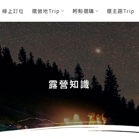
P 線上訂位
選營地Trip
輕鬆選購
選主題Trip
露營知識